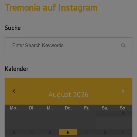
Tremonia auf Instagram
Suche
Kalender
August
2026
Mo.
Di.
Mi.
Do.
Fr.
Sa.
So.
1
2
3
4
5
7
8
9
6