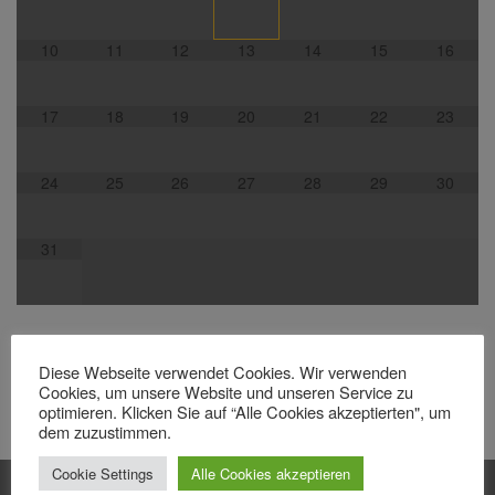
10
11
12
13
14
15
16
17
18
19
20
21
22
23
24
25
26
27
28
29
30
31
Diese Webseite verwendet Cookies. Wir verwenden
Cookies, um unsere Website und unseren Service zu
optimieren. Klicken Sie auf “Alle Cookies akzeptierten", um
dem zuzustimmen.
Cookie Settings
Alle Cookies akzeptieren