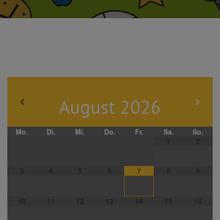
August
2026
Mo.
Di.
Mi.
Do.
Fr.
Sa.
So.
1
2
3
4
5
6
8
9
7
10
11
12
13
14
15
16