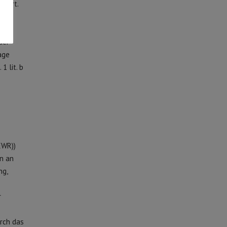
 (Art.
der
age
1 lit. b
EWR))
n an
ng,
r
urch das