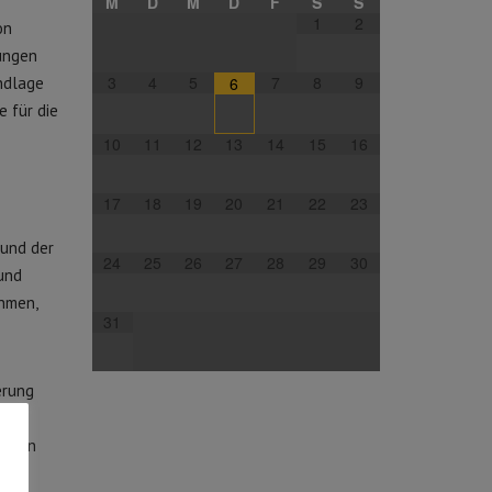
M
D
M
D
F
S
S
1
2
on
tungen
3
4
5
7
8
9
ndlage
6
e für die
10
11
12
13
14
15
16
17
18
19
20
21
22
23
 und der
24
25
26
27
28
29
30
und
ahmen,
31
erung
r den