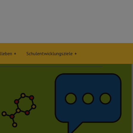
lleben
Schulentwicklungsziele