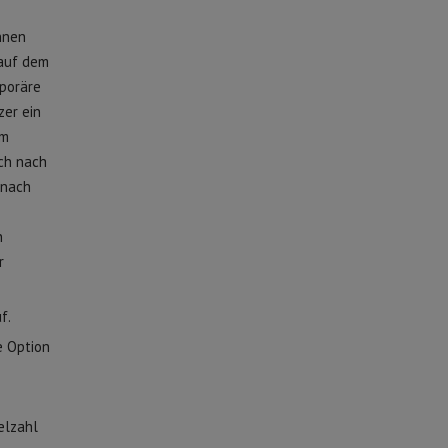
nnen
 auf dem
mporäre
zer ein
em
uch nach
 nach
n
r
f.
e Option
.
elzahl