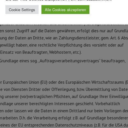
echnikgestaltung und durch datenschutzfreundliche Voreinstellungen
Cookie Settings
Alle Cookies akzeptieren
n
egenüber anderen Personen und Unternehmen (Auftragsverarbeitern o
nen sonst Zugriff auf die Daten gewähren, erfolgt dies nur auf Grundl
ng der Daten an Dritte, wie an Zahlungsdienstleister, gem. Art. 6 Abs. 
gewilligt haben, eine rechtliche Verpflichtung dies vorsieht oder auf
Einsatz von Beauftragten, Webhostern, etc.).
 Grundlage eines sog. „Auftragsverarbeitungsvertrages“ beauftragen,
der Europäischen Union (EU) oder des Europäischen Wirtschaftsraums (
e von Diensten Dritter oder Offenlegung, bzw. Übermittlung von Date
ng unserer (vor)vertraglichen Pflichten, auf Grundlage Ihrer Einwilligu
undlage unserer berechtigten Interessen geschieht. Vorbehaltlich
ten oder lassen wir die Daten in einem Drittland nur beim Vorliegen de
arbeiten. D.h. die Verarbeitung erfolgt z.B. auf Grundlage besonderer
g eines der EU entsprechenden Datenschutzniveaus (z.B. für die USA d