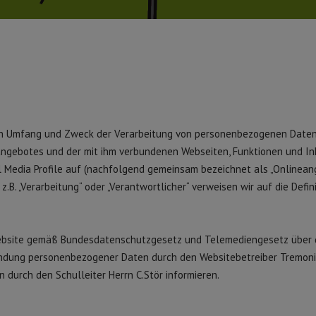
 den Umfang und Zweck der Verarbeitung von personenbezogenen Date
angebotes und der mit ihm verbundenen Webseiten, Funktionen und In
l Media Profile auf (nachfolgend gemeinsam bezeichnet als „Onlineang
z.B. „Verarbeitung“ oder „Verantwortlicher“ verweisen wir auf die Defin
Website gemäß Bundesdatenschutzgesetz und Telemediengesetz über d
dung personenbezogener Daten durch den Websitebetreiber Tremon
durch den Schulleiter Herrn C.Stör informieren.