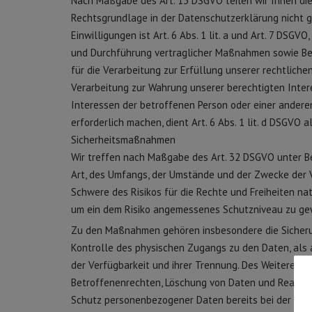
Nach Maßgabe des Art. 13 DSGVO teilen wir Ihnen die
Rechtsgrundlage in der Datenschutzerklärung nicht ge
Einwilligungen ist Art. 6 Abs. 1 lit. a und Art. 7 DSG
und Durchführung vertraglicher Maßnahmen sowie Bean
für die Verarbeitung zur Erfüllung unserer rechtlichen
Verarbeitung zur Wahrung unserer berechtigten Interess
Interessen der betroffenen Person oder einer ander
erforderlich machen, dient Art. 6 Abs. 1 lit. d DSGVO 
Sicherheitsmaßnahmen
Wir treffen nach Maßgabe des Art. 32 DSGVO unter B
Art, des Umfangs, der Umstände und der Zwecke der V
Schwere des Risikos für die Rechte und Freiheiten n
um ein dem Risiko angemessenes Schutzniveau zu ge
Zu den Maßnahmen gehören insbesondere die Sicherung
Kontrolle des physischen Zugangs zu den Daten, als a
der Verfügbarkeit und ihrer Trennung. Des Weiteren h
Betroffenenrechten, Löschung von Daten und Reaktion
Schutz personenbezogener Daten bereits bei der Ent