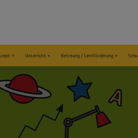
nzept
Unterricht
Betreung / Lernförderung
Schu