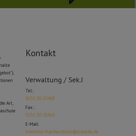
Kontakt
n
halte
ebot“).
Verwaltung / Sek.I
itionen
Tel.:
0231 50 20400
ie Art,
Fax.:
iaschule
0231 50 20410
E-Mail:
tremonia-foerderschule@stadtdo.de