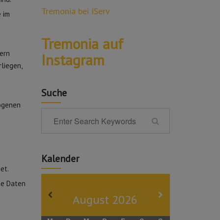
Tremonia bei IServ
e im
Tremonia auf
ern
Instagram
liegen,
Suche
zogenen
Kalender
et.
ne Daten
August
2026