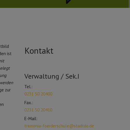
tbild
Kontakt
en ist
it
elegt
Verwaltung / Sek.I
tung
 werden
Tel.:
ge zur
0231 50 20400
Fax.:
en
0231 50 20410
E-Mail:
tremonia-foerderschule@stadtdo.de