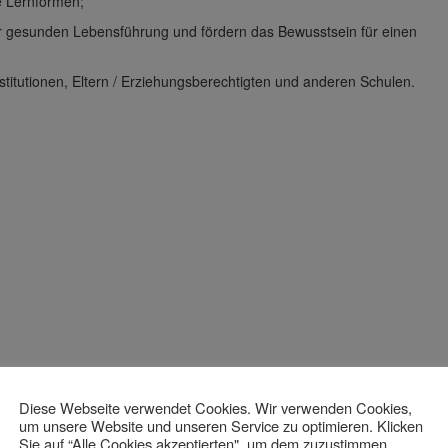
e Lernformen;
ner gesunden Lebensführung und fördern das Bewusstsein für einen
stitutionen, Eltern / Erziehungsberechtigten und anderen Schulen.
Diese Webseite verwendet Cookies. Wir verwenden Cookies,
um unsere Website und unseren Service zu optimieren. Klicken
Sie auf “Alle Cookies akzeptierten", um dem zuzustimmen.