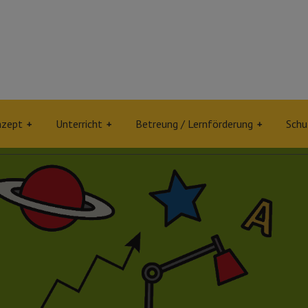
nzept
Unterricht
Betreung / Lernförderung
Schu