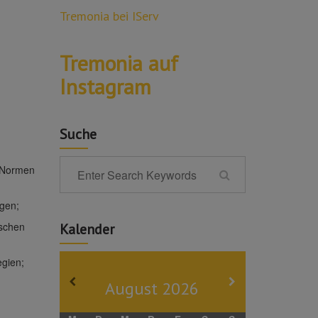
Tremonia bei IServ
Tremonia auf
Instagram
Suche
d Normen
agen;
uschen
Kalender
egien;
August
2026