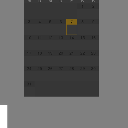
M
D
M
D
F
S
S
1
2
3
4
5
6
8
9
7
10
11
12
13
14
15
16
17
18
19
20
21
22
23
24
25
26
27
28
29
30
31