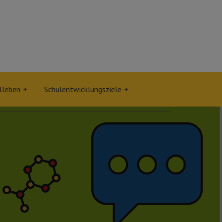
lleben
Schulentwicklungsziele