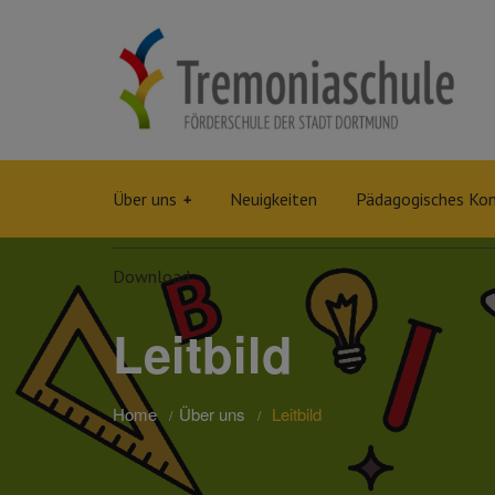
Über uns
Neuigkeiten
Pädagogisches Ko
Download
Leitbild
Home
Über uns
Leitbild